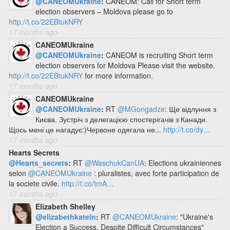
@CANEOMUkraine
:
CANEOM: Call for Short term
election observers – Moldova please go to
http://t.co/22EBtukNRY
17 months ago
CANEOMUkraine
@CANEOMUkraine
:
CANEOM is recruiting Short term
election observers for Moldova Please visit the website.
http://t.co/22EBtukNRY
for more information.
17 months ago
CANEOMUkraine
@CANEOMUkraine
:
RT
@MGongadze
: Ще відлуння з
Києва. Зустріч з делегацією спостерігачів з Канади.
Щось мені це нагадує:)Червоне одягала не...
http://t.co/dy…
17 months ago
Hearts Secrets
@Hearts_secrets
:
RT
@WaschukCanUA
: Elections ukrainiennes
selon
@CANEOMUkraine
: pluralistes, avec forte participation de
la societe civile.
http://t.co/tmA…
17 months ago
Elizabeth Shelley
@elizabethkateln
:
RT
@CANEOMUkraine
: "Ukraine's
Election a Success, Despite Difficult Circumstances"