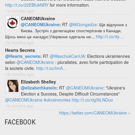
http://t.co/22EBtukNRY
for more information.
14 months ago
CANEOMUkraine
@CANEOMUkraine
:
RT
@MGongadze
: Ще відлуння з
Києва. Зустріч з делегацією спостерігачів з Канади.
Щось мені це нагадує:)Червоне одягала не...
http://t.co/dy…
14 months ago
Hearts Secrets
@Hearts_secrets
:
RT
@WaschukCanUA
: Elections ukrainiennes
selon
@CANEOMUkraine
: pluralistes, avec forte participation de
la societe civile.
http://t.co/tmA…
14 months ago
Elizabeth Shelley
@elizabethkateln
:
RT
@CANEOMUkraine
: "Ukraine's
Election a Success, Despite Difficult Circumstances"
@CANEOMUkraine
#ukrainevotes
http://t.co/xlg5tLNDuo
14 months ago
https://twitter.com/CANEOMUkraine »
FACEBOOK