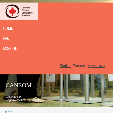
HOME
FAQ
MISSION
English
Français
Українська
CANEOM
soutenue par
Le gouvernement du Canada
Home