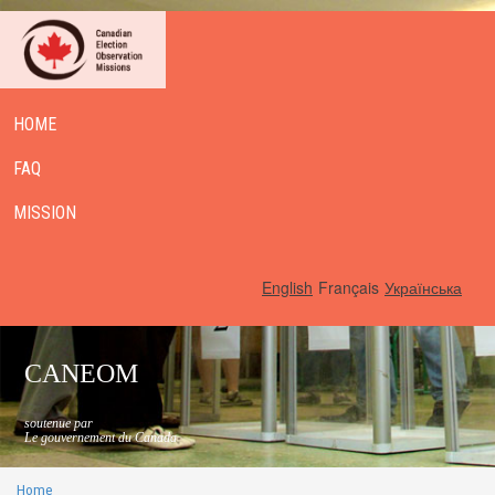
HOME
FAQ
MISSION
English
Français
Українська
CANEOM
soutenue par
Le gouvernement du Canada
Home