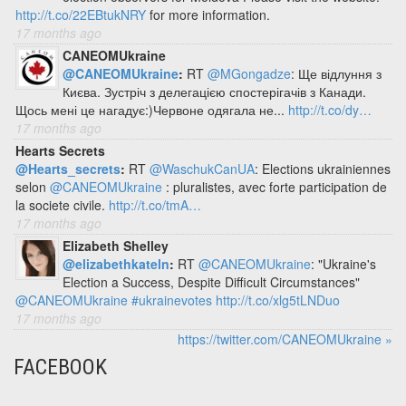
http://t.co/22EBtukNRY
for more information.
17 months ago
CANEOMUkraine
@CANEOMUkraine
:
RT
@MGongadze
: Ще відлуння з
Києва. Зустріч з делегацією спостерігачів з Канади.
Щось мені це нагадує:)Червоне одягала не...
http://t.co/dy…
17 months ago
Hearts Secrets
@Hearts_secrets
:
RT
@WaschukCanUA
: Elections ukrainiennes
selon
@CANEOMUkraine
: pluralistes, avec forte participation de
la societe civile.
http://t.co/tmA…
17 months ago
Elizabeth Shelley
@elizabethkateln
:
RT
@CANEOMUkraine
: "Ukraine's
Election a Success, Despite Difficult Circumstances"
@CANEOMUkraine
#ukrainevotes
http://t.co/xlg5tLNDuo
17 months ago
https://twitter.com/CANEOMUkraine »
FACEBOOK