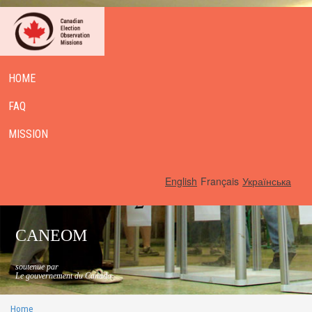
HOME
FAQ
MISSION
English
Français
Українська
CANEOM
soutenue par
Le gouvernement du Canada
Home