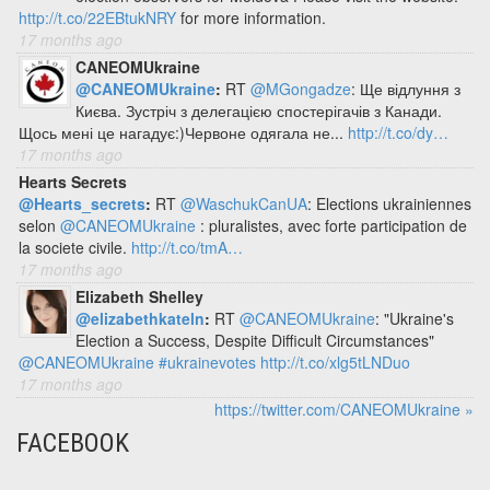
http://t.co/22EBtukNRY
for more information.
17 months ago
CANEOMUkraine
@CANEOMUkraine
:
RT
@MGongadze
: Ще відлуння з
Києва. Зустріч з делегацією спостерігачів з Канади.
Щось мені це нагадує:)Червоне одягала не...
http://t.co/dy…
17 months ago
Hearts Secrets
@Hearts_secrets
:
RT
@WaschukCanUA
: Elections ukrainiennes
selon
@CANEOMUkraine
: pluralistes, avec forte participation de
la societe civile.
http://t.co/tmA…
17 months ago
Elizabeth Shelley
@elizabethkateln
:
RT
@CANEOMUkraine
: "Ukraine's
Election a Success, Despite Difficult Circumstances"
@CANEOMUkraine
#ukrainevotes
http://t.co/xlg5tLNDuo
17 months ago
https://twitter.com/CANEOMUkraine »
FACEBOOK