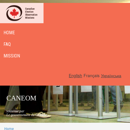
HOME
FAQ
MISSION
English
Français
Українська
CANEOM
soutenue par
Le gouvernement du Canada
Home