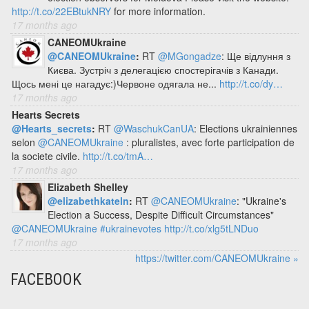
http://t.co/22EBtukNRY
for more information.
17 months ago
CANEOMUkraine
@CANEOMUkraine
:
RT
@MGongadze
: Ще відлуння з
Києва. Зустріч з делегацією спостерігачів з Канади.
Щось мені це нагадує:)Червоне одягала не...
http://t.co/dy…
17 months ago
Hearts Secrets
@Hearts_secrets
:
RT
@WaschukCanUA
: Elections ukrainiennes
selon
@CANEOMUkraine
: pluralistes, avec forte participation de
la societe civile.
http://t.co/tmA…
17 months ago
Elizabeth Shelley
@elizabethkateln
:
RT
@CANEOMUkraine
: "Ukraine's
Election a Success, Despite Difficult Circumstances"
@CANEOMUkraine
#ukrainevotes
http://t.co/xlg5tLNDuo
17 months ago
https://twitter.com/CANEOMUkraine »
FACEBOOK