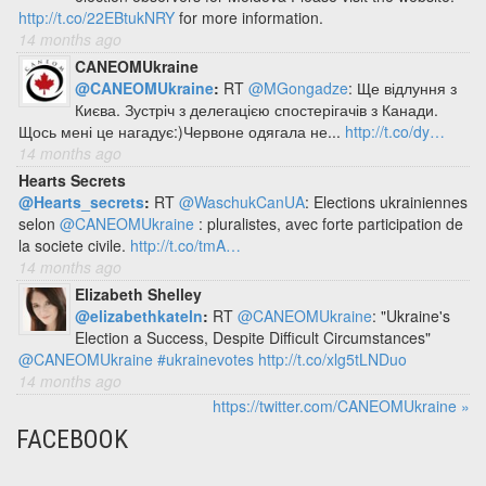
http://t.co/22EBtukNRY
for more information.
14 months ago
CANEOMUkraine
@CANEOMUkraine
:
RT
@MGongadze
: Ще відлуння з
Києва. Зустріч з делегацією спостерігачів з Канади.
Щось мені це нагадує:)Червоне одягала не...
http://t.co/dy…
14 months ago
Hearts Secrets
@Hearts_secrets
:
RT
@WaschukCanUA
: Elections ukrainiennes
selon
@CANEOMUkraine
: pluralistes, avec forte participation de
la societe civile.
http://t.co/tmA…
14 months ago
Elizabeth Shelley
@elizabethkateln
:
RT
@CANEOMUkraine
: "Ukraine's
Election a Success, Despite Difficult Circumstances"
@CANEOMUkraine
#ukrainevotes
http://t.co/xlg5tLNDuo
14 months ago
https://twitter.com/CANEOMUkraine »
FACEBOOK