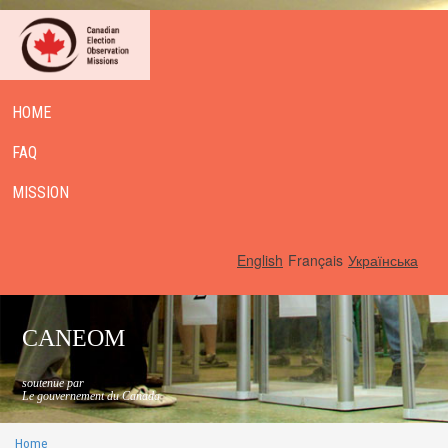
HOME
FAQ
MISSION
English
Français
Українська
CANEOM
soutenue par
Le gouvernement du Canada
Home