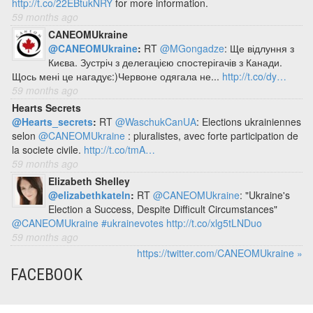
http://t.co/22EBtukNRY
for more information.
59 months ago
CANEOMUkraine
@CANEOMUkraine
:
RT
@MGongadze
: Ще відлуння з
Києва. Зустріч з делегацією спостерігачів з Канади.
Щось мені це нагадує:)Червоне одягала не...
http://t.co/dy…
59 months ago
Hearts Secrets
@Hearts_secrets
:
RT
@WaschukCanUA
: Elections ukrainiennes
selon
@CANEOMUkraine
: pluralistes, avec forte participation de
la societe civile.
http://t.co/tmA…
59 months ago
Elizabeth Shelley
@elizabethkateln
:
RT
@CANEOMUkraine
: "Ukraine's
Election a Success, Despite Difficult Circumstances"
@CANEOMUkraine
#ukrainevotes
http://t.co/xlg5tLNDuo
59 months ago
https://twitter.com/CANEOMUkraine »
FACEBOOK