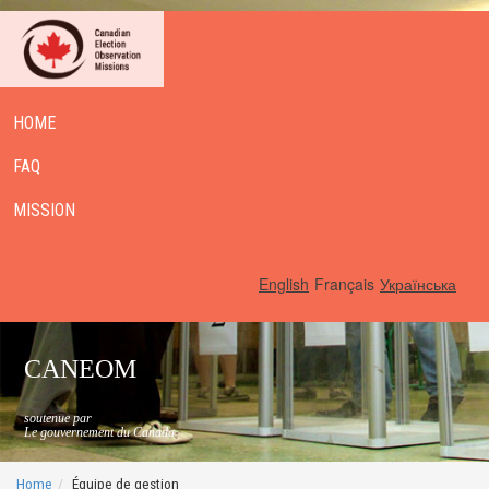
HOME
FAQ
MISSION
English
Français
Українська
CANEOM
soutenue par
Le gouvernement du Canada
Home
Équipe de gestion