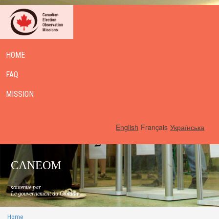
HOME
FAQ
MISSION
English
Français
Українська
CANEOM
soutenue par
Le gouvernement du Canada
Home