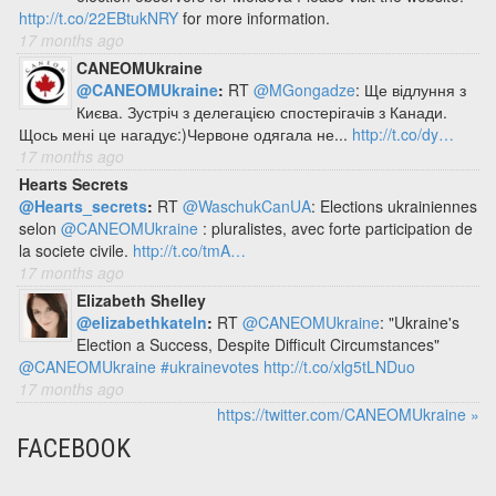
http://t.co/22EBtukNRY
for more information.
17 months ago
CANEOMUkraine
@CANEOMUkraine
:
RT
@MGongadze
: Ще відлуння з
Києва. Зустріч з делегацією спостерігачів з Канади.
Щось мені це нагадує:)Червоне одягала не...
http://t.co/dy…
17 months ago
Hearts Secrets
@Hearts_secrets
:
RT
@WaschukCanUA
: Elections ukrainiennes
selon
@CANEOMUkraine
: pluralistes, avec forte participation de
la societe civile.
http://t.co/tmA…
17 months ago
Elizabeth Shelley
@elizabethkateln
:
RT
@CANEOMUkraine
: "Ukraine's
Election a Success, Despite Difficult Circumstances"
@CANEOMUkraine
#ukrainevotes
http://t.co/xlg5tLNDuo
17 months ago
https://twitter.com/CANEOMUkraine »
FACEBOOK