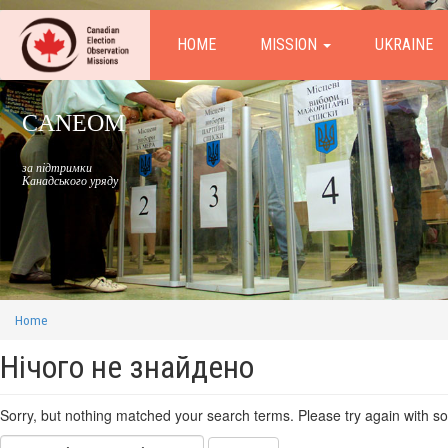
HOME
MISSION
UKRAINE
CANEOM
за підтримки
Канадського уряду
Home
Нічого не знайдено
Sorry, but nothing matched your search terms. Please try again with s