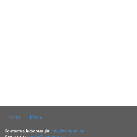
Home
Media
Контактна інформація:
info@caneom.ca
Для медіа:
media@caneom.ca