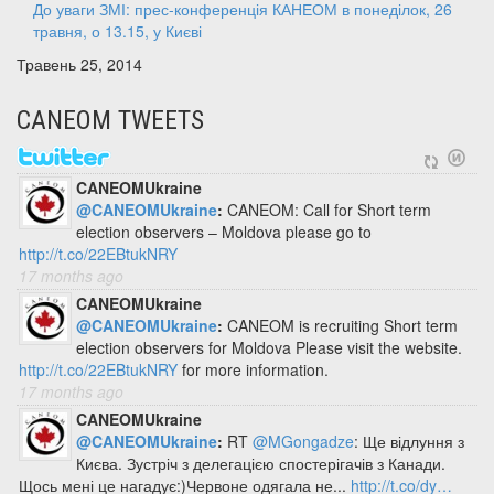
До уваги ЗМІ: прес-конференція КАНЕОМ в понеділок, 26
травня, о 13.15, у Києві
Травень 25, 2014
CANEOM TWEETS
CANEOMUkraine
@CANEOMUkraine
:
CANEOM: Call for Short term
election observers – Moldova please go to
http://t.co/22EBtukNRY
17 months ago
CANEOMUkraine
@CANEOMUkraine
:
CANEOM is recruiting Short term
election observers for Moldova Please visit the website.
http://t.co/22EBtukNRY
for more information.
17 months ago
CANEOMUkraine
@CANEOMUkraine
:
RT
@MGongadze
: Ще відлуння з
Києва. Зустріч з делегацією спостерігачів з Канади.
Щось мені це нагадує:)Червоне одягала не...
http://t.co/dy…