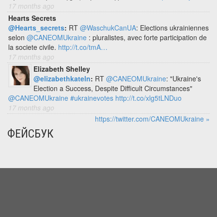
17 months ago
Hearts Secrets
@Hearts_secrets
:
RT
@WaschukCanUA
: Elections ukrainiennes
selon
@CANEOMUkraine
: pluralistes, avec forte participation de
la societe civile.
http://t.co/tmA…
17 months ago
Elizabeth Shelley
@elizabethkateln
:
RT
@CANEOMUkraine
: "Ukraine's
Election a Success, Despite Difficult Circumstances"
@CANEOMUkraine
#ukrainevotes
http://t.co/xlg5tLNDuo
17 months ago
https://twitter.com/CANEOMUkraine »
ФЕЙСБУК