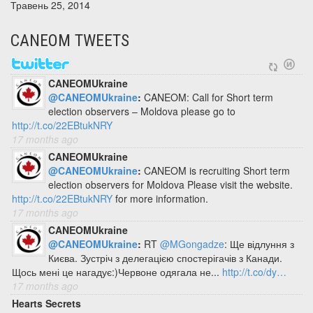
Травень 25, 2014
CANEOM TWEETS
CANEOMUkraine
@CANEOMUkraine
:
CANEOM: Call for Short term
election observers – Moldova please go to
http://t.co/22EBtukNRY
17 months ago
CANEOMUkraine
@CANEOMUkraine
:
CANEOM is recruiting Short term
election observers for Moldova Please visit the website.
http://t.co/22EBtukNRY
for more information.
17 months ago
CANEOMUkraine
@CANEOMUkraine
:
RT
@MGongadze
: Ще відлуння з
Києва. Зустріч з делегацією спостерігачів з Канади.
Щось мені це нагадує:)Червоне одягала не...
http://t.co/dy…
17 months ago
Hearts Secrets