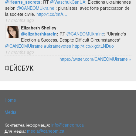
@Hearts_secrets
:
RT
@WaschukCanUA
: Elections ukrainiennes
selon
@CANEOMUkraine
: pluralistes, avec forte participation de
la societe civile.
http://t.co/tmA…
17 months ago
Elizabeth Shelley
@elizabethkateln
:
RT
@CANEOMUkraine
: "Ukraine's
Election a Success, Despite Difficult Circumstances"
@CANEOMUkraine
#ukrainevotes
http://t.co/xlg5tLNDuo
17 months ago
https://twitter.com/CANEOMUkraine »
ФЕЙСБУК
Home
Media
Контактна інформація:
info@caneom.ca
Для медіа:
media@caneom.ca