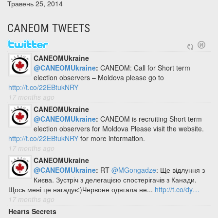
Травень 25, 2014
CANEOM TWEETS
CANEOMUkraine
@CANEOMUkraine
:
CANEOM: Call for Short term
election observers – Moldova please go to
http://t.co/22EBtukNRY
17 months ago
CANEOMUkraine
@CANEOMUkraine
:
CANEOM is recruiting Short term
election observers for Moldova Please visit the website.
http://t.co/22EBtukNRY
for more information.
17 months ago
CANEOMUkraine
@CANEOMUkraine
:
RT
@MGongadze
: Ще відлуння з
Києва. Зустріч з делегацією спостерігачів з Канади.
Щось мені це нагадує:)Червоне одягала не...
http://t.co/dy…
17 months ago
Hearts Secrets