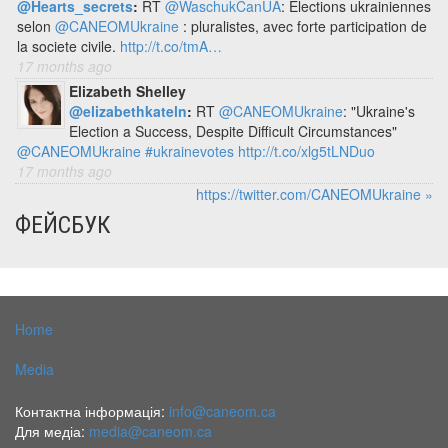
@Hearts_secrets
:
RT
@WaschukCanUA
: Elections ukrainiennes
selon
@CANEOMUkraine
: pluralistes, avec forte participation de
la societe civile.
http://t.co/tmA…
17 months ago
Elizabeth Shelley
@elizabethkateln
:
RT
@CANEOMUkraine
: "Ukraine's
Election a Success, Despite Difficult Circumstances"
@CANEOMUkraine
#ukrainevotes
http://t.co/xlg5tLNDuo
17 months ago
https://twitter.com/CANEOMUkraine »
ФЕЙСБУК
Home
Media
Контактна інформація:
info@caneom.ca
Для медіа:
media@caneom.ca